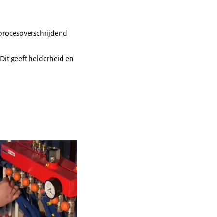
, procesoverschrijdend
it geeft helderheid en
in vergrote weergave
Open de galerij in vergrote weergave