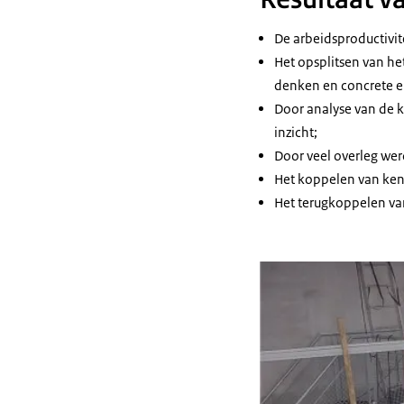
De arbeidsproductivite
Het opsplitsen van het
denken en concrete e
Door analyse van de 
inzicht;
Door veel overleg wer
Het koppelen van kent
Het terugkoppelen va