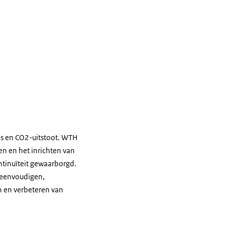
o’s en CO2-uitstoot. WTH
en en het inrichten van
ntinuïteit gewaarborgd.
ereenvoudigen,
n en verbeteren van