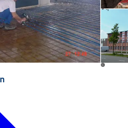
©
©
n