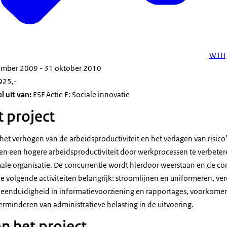
WTH
mber 2009 - 31 oktober 2010
925,-
 uit van:
ESF Actie E: Sociale innovatie
t project
p het verhogen van de arbeidsproductiviteit en het verlagen van risic
t en een hogere arbeidsproductiviteit door werkprocessen te verbeter
le organisatie. De concurrentie wordt hierdoor weerstaan en de co
de volgende activiteiten belangrijk: stroomlijnen en uniformeren, v
 eenduidigheid in informatievoorziening en rapportages, voorkome
erminderen van administratieve belasting in de uitvoering.
n het project