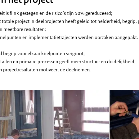
it is flink gestegen en de risico’s zijn 50% gereduceerd;
 totale project in deelprojecten heeft geleid tot helderheid, begrip
n meetbare resultaten;
knelpunten en implementatietrajecten werden oorzaken aangepakt. D
d begrip voor elkaar knelpunten vergroot;
allen en primaire processen geeft meer structuur en duidelijkheid;
n projectresultaten motiveert de deelnemers.
Open de galerij 