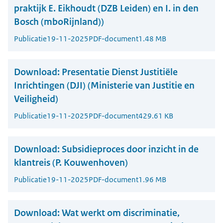
praktijk E. Eikhoudt (DZB Leiden) en I. in den
Bosch (mboRijnland))
Publicatie
19-11-2025
PDF-document
1.48 MB
Download:
Presentatie Dienst Justitiële
Inrichtingen (DJI) (Ministerie van Justitie en
Veiligheid)
Publicatie
19-11-2025
PDF-document
429.61 KB
Download:
Subsidieproces door inzicht in de
klantreis (P. Kouwenhoven)
Publicatie
19-11-2025
PDF-document
1.96 MB
Download:
Wat werkt om discriminatie,