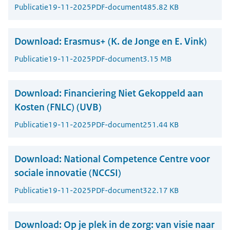
Publicatie
19-11-2025
PDF-document
485.82 KB
Download:
Erasmus+ (K. de Jonge en E. Vink)
Publicatie
19-11-2025
PDF-document
3.15 MB
Download:
Financiering Niet Gekoppeld aan
Kosten (FNLC) (UVB)
Publicatie
19-11-2025
PDF-document
251.44 KB
Download:
National Competence Centre voor
sociale innovatie (NCCSI)
Publicatie
19-11-2025
PDF-document
322.17 KB
Download:
Op je plek in de zorg: van visie naar