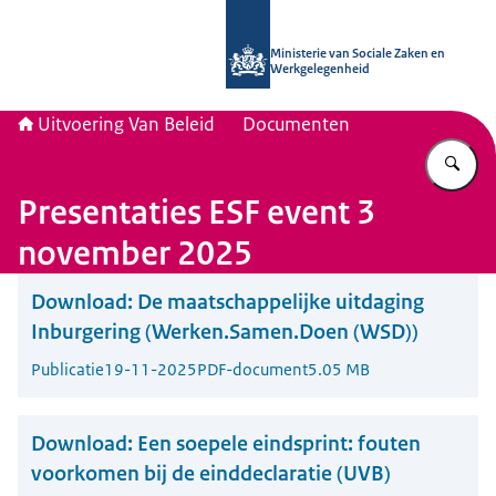
Naar de homepage van Uitvoering Va
Ministerie van Sociale Zaken en
Werkgelegenheid
Uitvoering Van Beleid
Documenten
Vu
Presentaties ESF event 3
november 2025
Download:
De maatschappelijke uitdaging
Inburgering (Werken.Samen.Doen (WSD))
Publicatie
19-11-2025
PDF-document
5.05 MB
Download:
Een soepele eindsprint: fouten
voorkomen bij de einddeclaratie (UVB)