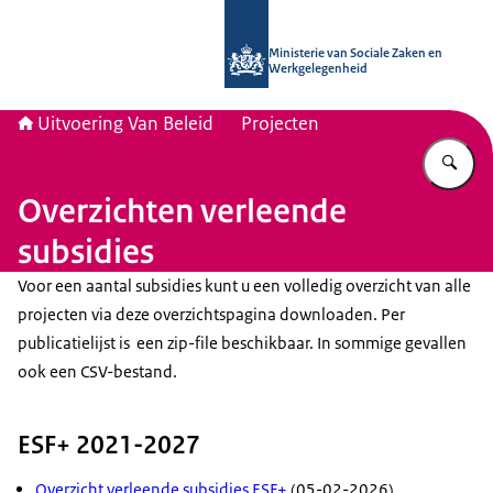
Naar de homepage van Uitvoering Va
Ministerie van Sociale Zaken en
Werkgelegenheid
Uitvoering Van Beleid
Projecten
Vu
Overzichten verleende
subsidies
Voor een aantal subsidies kunt u een volledig overzicht van alle
projecten via deze overzichtspagina downloaden. Per
publicatielijst is een zip-file beschikbaar. In sommige gevallen
ook een CSV-bestand.
ESF+ 2021-2027
Overzicht verleende subsidies ESF+
(05-02-2026)