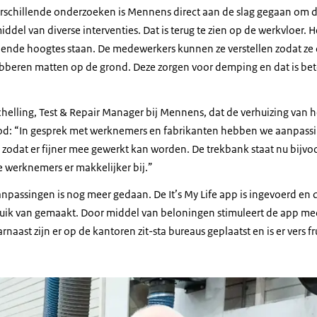
erschillende onderzoeken is Mennens direct aan de slag gegaan om 
ddel van diverse interventies. Dat is terug te zien op de werkvloer. H
ende hoogtes staan. De medewerkers kunnen ze verstellen zodat ze
bberen matten op de grond. Deze zorgen voor demping en dat is bet
chelling, Test & Repair Manager bij Mennens, dat de verhuizing van he
d: “In gesprek met werknemers en fabrikanten hebben we aanpass
 zodat er fijner mee gewerkt kan worden. De trekbank staat nu bijvo
 werknemers er makkelijker bij.”
anpassingen is nog meer gedaan. De It’s My Life app is ingevoerd en
ik van gemaakt. Door middel van beloningen stimuleert de app me
ast zijn er op de kantoren zit-sta bureaus geplaatst en is er vers fru