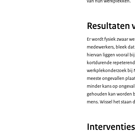
van hun werkplekken.
Resultaten 
Er wordt fysiek zwaar w
medewerkers, bleek dat
hiervan liggen vooral bi
kortdurende repeterend
werkplekonderzoek bij M
meeste ongevallen plaats
minder kans op ongevall
gehouden kan worden bij
mens. Wissel het staan
Interventie