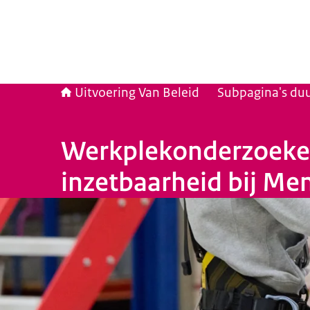
Uitvoering Van Beleid
Subpagina's duu
Werkplekonderzoeken
inzetbaarheid bij Me