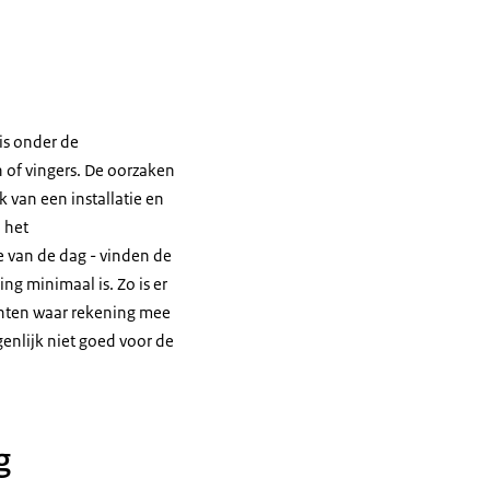
is onder de
of vingers. De oorzaken
k van een installatie en
 het
e van de dag - vinden de
ng minimaal is. Zo is er
menten waar rekening mee
enlijk niet goed voor de
g