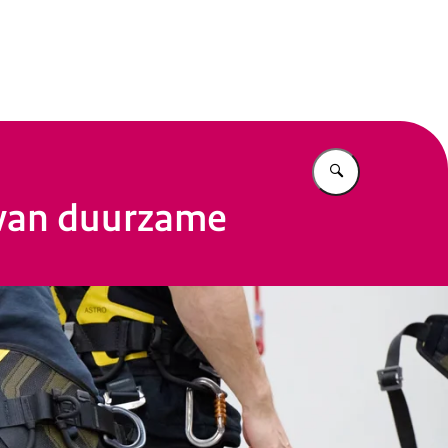
n Beleid
Vul in wat u z
 van duurzame