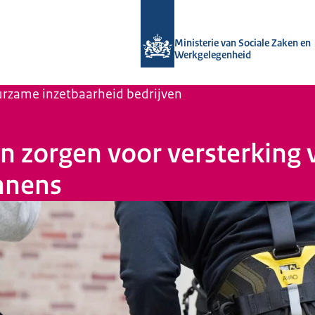
Naar de homepage van Uitvoering Va
Ministerie van Sociale Zaken en
Werkgelegenheid
rzame inzetbaarheid bedrijven
 zorgen voor versterking
nnens