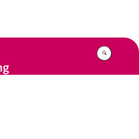
n Beleid
Vul in wat u z
ng