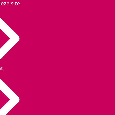
eze site
ht