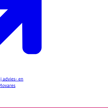
ij advies- en
Movares