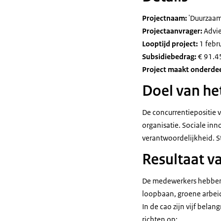
Projectnaam:
'Duurzaam
Projectaanvrager:
Advie
Looptijd project:
1 febr
Subsidiebedrag:
€ 91.4
Project maakt onderdeel
Doel van he
De concurrentiepositie v
organisatie. Sociale in
verantwoordelijkheid. St
Resultaat va
De medewerkers hebben 
loopbaan, groene arbei
In de cao zijn vijf bela
richten op: