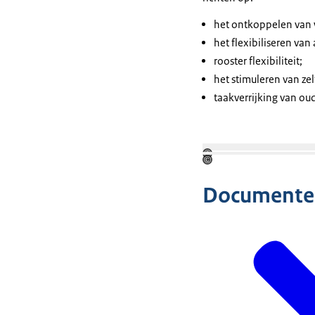
het ontkoppelen van 
het flexibiliseren van
rooster flexibiliteit;
het stimuleren van zel
taakverrijking van o
Open 
©
©
Documente