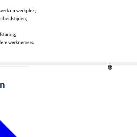
werk en werkplek;
 arbeidstijden;
fsturing;
udere werknemers.
Open de galerij in vergrote weergave
©
de galerij in vergrote weergave
©
n