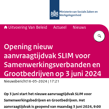
Naar de homepage van Uitvoering Va
Ministerie van Sociale Zaken en
Werkgelegenheid
Uitvoering Van Beleid
Actueel
Nieuws
Vu
Opening nieuw
aanvraagtijdvak SLIM voor
Samenwerkingsverbanden en
Grootbedrijven op 3 juni 2024
Nieuwsbericht
16-05-2024 | 17:21
Op 3 juni start het nieuwe aanvraagtijdvak SLIM voor
Samenwerkingsbedrijven en Grootbedrijven. Het
aanvraagtijdvak is geopend van maandag 3 juni 2024, 9:00