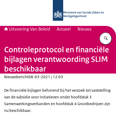
Naar de homepage van Uitvoering Va
Ministerie van Sociale Zaken en
Werkgelegenheid
Uitvoering Van Beleid
Actueel
Nieuws
Vu
Controleprotocol en financiële
bijlagen verantwoording SLIM
beschikbaar
Nieuwsbericht
08-03-2021 | 12:03
De financiële bijlagen behorend bij het verzoek tot vaststelling
van de subsidie voor initiatieven onder hoofdstuk 3
Samenwerkingsverbanden en hoofdstuk 4 Grootbedrijven zijn
nu beschikbaar.