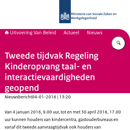
Naar de homepage van Uitvoering Va
Ministerie van Sociale Zaken en
Werkgelegenheid
Uitvoering Van Beleid
Actueel
Nieuws
Vu
Tweede tijdvak Regeling
Kinderopvang taal- en
interactievaardigheden
geopend
Nieuwsbericht
04-01-2016 | 13:20
Van 4 januari 2016, 9.00 uur, tot en met 30 april 2016, 17.00
uur kunnen houders van kindercentra, gastouderbureaus en
vanaf dit tweede aanvraagtijdvak ook houders van