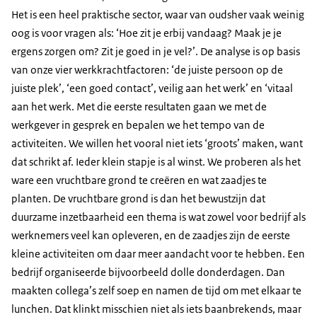
Het is een heel praktische sector, waar van oudsher vaak weinig
oog is voor vragen als: ‘Hoe zit je erbij vandaag? Maak je je
ergens zorgen om? Zit je goed in je vel?’. De analyse is op basis
van onze vier werkkrachtfactoren: ‘de juiste persoon op de
juiste plek’, ‘een goed contact’, veilig aan het werk’ en ‘vitaal
aan het werk. Met die eerste resultaten gaan we met de
werkgever in gesprek en bepalen we het tempo van de
activiteiten. We willen het vooral niet iets ‘groots’ maken, want
dat schrikt af. Ieder klein stapje is al winst. We proberen als het
ware een vruchtbare grond te creëren en wat zaadjes te
planten. De vruchtbare grond is dan het bewustzijn dat
duurzame inzetbaarheid een thema is wat zowel voor bedrijf als
werknemers veel kan opleveren, en de zaadjes zijn de eerste
kleine activiteiten om daar meer aandacht voor te hebben. Een
bedrijf organiseerde bijvoorbeeld dolle donderdagen. Dan
maakten collega’s zelf soep en namen de tijd om met elkaar te
lunchen. Dat klinkt misschien niet als iets baanbrekends, maar