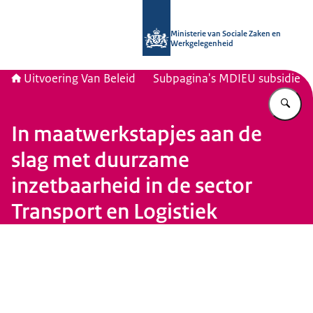
Naar de homepage van Uitvoering Va
Ministerie van Sociale Zaken en
Werkgelegenheid
Uitvoering Van Beleid
Subpagina's MDIEU subsidie
Vu
In maatwerkstapjes aan de
slag met duurzame
inzetbaarheid in de sector
Transport en Logistiek