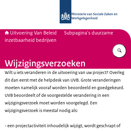
Naar de homepage van Uitvoering Va
Ministerie van Sociale Zaken en
Werkgelegenheid
Uitvoering Van Beleid
Subpagina's duurzame
inzetbaarheid bedrijven
Vu
Wijzigingsverzoeken
Wilt u iets veranderen in de uitvoering van uw project? Overleg
dit dan eerst met de
helpdesk van UVB
. Grote veranderingen
moeten namelijk vooraf worden beoordeeld en goedgekeurd.
UVB beoordeelt of de voorgestelde verandering in een
wijzigingsverzoek moet worden voorgelegd. Een
wijzigingsverzoek is meestal nodig als:
- een projectactiviteit inhoudelijk wijzigt, wordt geschrapt of