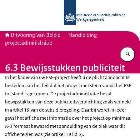
Naar de homepage van Uitvoering Va
Ministerie van Sociale Zaken en
Werkgelegenheid
Uitvoering Van Beleid
Handleiding
projectadministratie
Vu
6.3 Bewijsstukken publiciteit
In het kader van uw ESF-project heeft u de plicht aandacht te
besteden aan het feit dat het project met steun vanuit het ESF
tot stand is gekomen. De projectadministratie bevat
bewijsstukken van deze publiciteitsverplichting zoals vermeld
in artikel 19 van de subsidieregeling. Daarbij wordt in ieder
geval het affiche met informatie over het project op minimaal
A-3 formaat bewaard met aanduiding van de plek waar dit
affiche te zien was (zie artikel 19 lid 5).