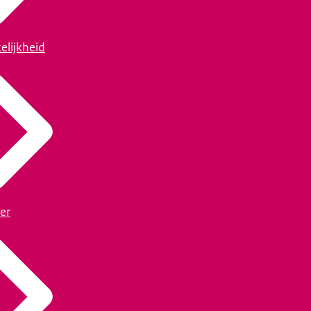
elijkheid
er