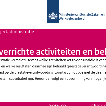
Naar de homepage van Uitvoering Va
Ministerie van Sociale Zaken en
Werkgelegenheid
jectadministratie
errichte activiteiten en b
ratie vermeldt u tevens welke activiteiten waarvoor subsidie is ver
n welke resultaten daarmee zijn behaald (prestatieverantwoording
eid op de prestatieverantwoording toont u aan dat de met de deeln
osten, subsidiabel zijn. Hieronder volgt een opsomming van mogelij
Service
Over d