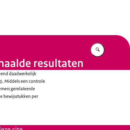
n Beleid
Vul in wat u z
ehaalde resultaten
leend daadwerkelijk
). Middels een controle
emers gerelateerde
ke bewijsstukken per
eze site