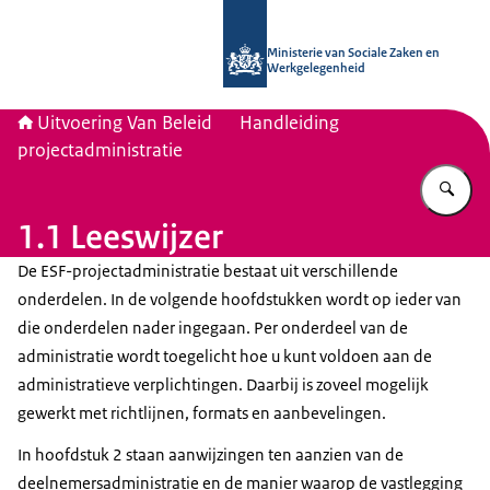
Naar de homepage van Uitvoering Va
Ministerie van Sociale Zaken en
Werkgelegenheid
Uitvoering Van Beleid
Handleiding
projectadministratie
Vu
1.1 Leeswijzer
De ESF-projectadministratie bestaat uit verschillende
onderdelen. In de volgende hoofdstukken wordt op ieder van
die onderdelen nader ingegaan. Per onderdeel van de
administratie wordt toegelicht hoe u kunt voldoen aan de
administratieve verplichtingen. Daarbij is zoveel mogelijk
gewerkt met richtlijnen, formats en aanbevelingen.
In hoofdstuk 2 staan aanwijzingen ten aanzien van de
deelnemersadministratie en de manier waarop de vastlegging