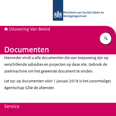
Naar de homepage van Uitvoering Va
Ministerie van Sociale Zaken en
Werkgelegenheid
Uitvoering Van Beleid
Vu
Documenten
Hieronder vindt u alle documenten die van toepassing zijn op
verschillende subsidies en projecten op deze site. Gebruik de
zoekmachine om het gewenste document te vinden.
Let op: o
p documenten vóór 1 januari 2018 is het (voormalige)
Agentschap SZW de afzender.
Service