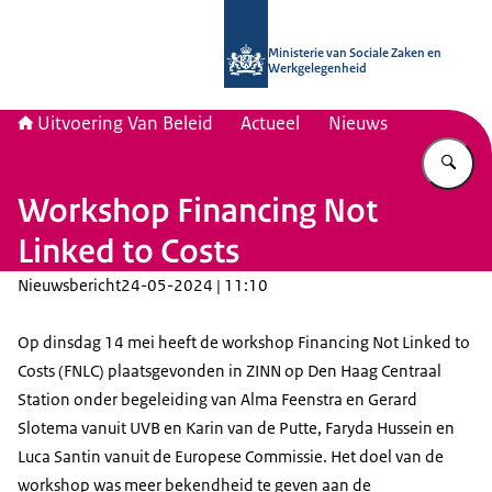
Naar de homepage van Uitvoering Va
Ministerie van Sociale Zaken en
Werkgelegenheid
Uitvoering Van Beleid
Actueel
Nieuws
Vu
Workshop Financing Not
Linked to Costs
Nieuwsbericht
24-05-2024 | 11:10
Op dinsdag 14 mei heeft de workshop Financing Not Linked to
Costs (FNLC) plaatsgevonden in ZINN op Den Haag Centraal
Station onder begeleiding van Alma Feenstra en Gerard
Slotema vanuit UVB en Karin van de Putte, Faryda Hussein en
Luca Santin vanuit de Europese Commissie. Het doel van de
workshop was meer bekendheid te geven aan de