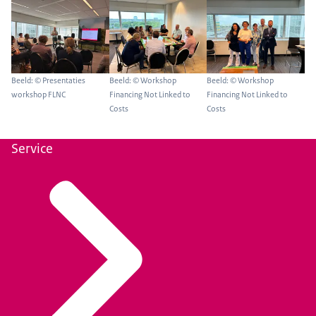
Beeld: © Presentaties
Beeld: © Workshop
Beeld: © Workshop
workshop FLNC
Financing Not Linked to
Financing Not Linked to
Costs
Costs
Service