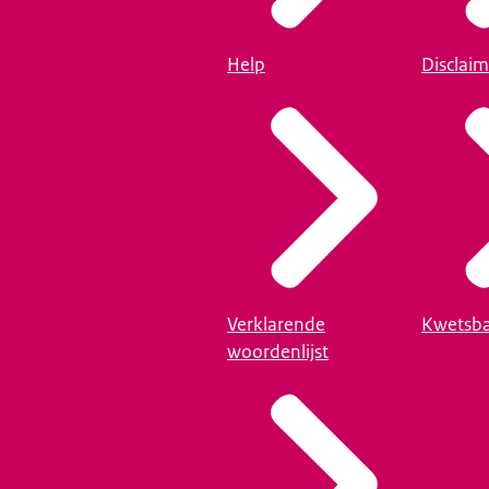
Help
Disclaim
Verklarende
Kwetsba
woordenlijst