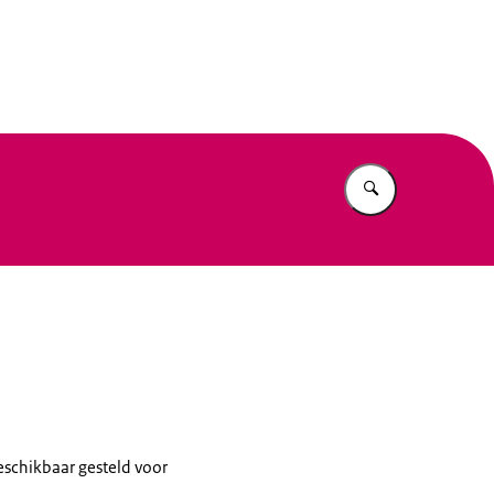
n Beleid
Vul in wat u z
beschikbaar gesteld voor