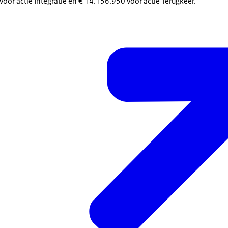
 voor actie Integratie en € 14.156.950 voor actie Terugkeer.