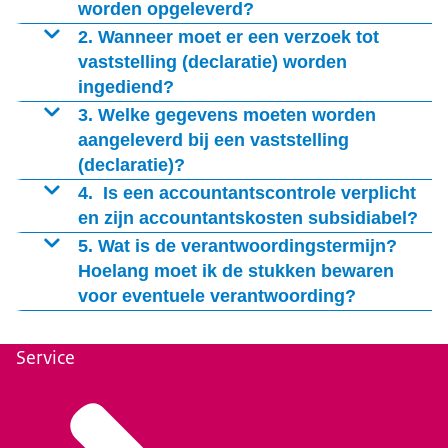
wordt openbaar gemaakt. Alle aanvragen worden dus
worden opgeleverd?
platforms;
in eerste instantie door UVB beoordeeld, enkel als er
Alleen voor een project dat langer dan 12 maanden
2. Wanneer moet er een verzoek tot
Kunstuitingen, waaronder tentoonstellingen en
twijfel is of een project onder deze subsidieregeling
duurt, dient u binnen acht weken na afloop van deze
vaststelling (declaratie) worden
voorstellingen.
valt, wordt aan de adviescommissie gevraagd om daar
ingediend?
periode een voortgangsrapportage in het
Daarnaast geldt ook om in aanmerking te komen voor
een oordeel over te geven.
voorgeschreven format in. Het format voor deze
Een verzoek tot vaststelling (declaratie) van subsidie
3. Welke gegevens moeten worden
subsidie onder categorie 4 dat uw activiteiten:
voortgangsrapportage zal op de webpgina
dient u binnen 22 weken na afloop van de
aangeleverd bij een vaststelling
Uitvoeren
(declaratie)?
Een blijvende of langdurige impact moeten hebben,
en verantwoorden
projectperiode in. U gebruikt hiervoor een daartoe
komen te staan.
of
door de minister elektronisch beschikbaar gesteld
Het verzoek tot vaststelling (declaratie) omvat middels
4. Is een accountantscontrole verplicht
Een groot bereik moeten hebben die het
formulier.
een voorgeschreven format, een verslag van de
en zijn accountantskosten subsidiabel?
slavernijverleden en de gedeelde geschiedenis
uitgevoerde activiteiten met een overzicht van de
Als de verleende subsidie, exclusief de
5. Wat is de verantwoordingstermijn?
zichtbaar maken.
kosten per activiteit. Het voorgeschreven format voor
accountantskosten bedoeld in
Hoelang moet ik de stukken bewaren
de eindrapportage zal op de webgina
voor eventuele verantwoording?
Uitvoeren en
verantwoorden
komen te staan
U dient de gevoerde administratie tot vijf jaar na de
datum van de beschikking tot subsidievaststelling te
Service
bewaren. Dit kunt u terugvinden in het