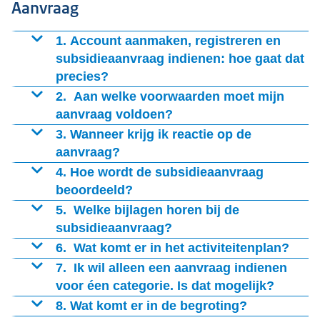
een vast bedrag is.
initiatieven
Aanvraag
dan zal er een loting plaatsvinden. Op die manier heeft
Subsidieregeling Maatschappelijke initiatieven trans-
Categorie 1: subsidie is een vast bedrag, USD
volgende kosten in aanmerking voor subsidie:
elke aanvrager evenveel kans om in aanmerking te
Atlantisch slavernijverleden voor het Caribisch deel van
Tijdvak 1: €5.110.000
10.000,–.
1. Account aanmaken, registreren en
komen. De uitkomst van de loting bepaalt dan de
het Koninkrijk
van Uitvoering Van Beleid.
Vrijwilligersvergoeding
Tijdvak 2: €3.600.000
Categorie 2: subsidie bedraagt minimaal USD
subsidieaanvraag indienen: hoe gaat dat
behandelvolgorde. De loting vindt plaats door een
Mocht u het antwoord op uw vraag echter niet vinden
Directe loonkosten voor mensen in dienst van uw
10.000,– tot USD 25.000,–.
precies?
Categorie 4 – grootschalige maatschappelijke
notaris. In alle gevallen is het dus zo dat u gedurende
dan kunt u
contact
met ons opnemen.
organisatie voor de uren die ze besteden aan het
Categorie 3: subsidie bedraagt minimaal USD
initiatieven
Kijk op de
Aanvraagpagina voor Subsidieregeling
2. Aan welke voorwaarden moet mijn
het gehele tijdvak een aanvraag kunt indienen, het
project, waarvoor een vastgesteld uurtarief van
25.000,– tot USD 125.000,–.
Maatschappelijke initiatieven trans-Atlantisch
aanvraag voldoen?
maakt niet uit op welk moment u dat doet.
USD 65,- wordt gehanteerd;
Tijdvak 1: €7.873.333
Categorie 4: subsidie bedraagt minimaal USD
slavernijverleden voor het Caribisch deel van het
Een aanvraag kan alleen worden ingediend door een
3. Wanneer krijg ik reactie op de
In aanvulling op de kosten ontvangt u een vaste
Tijdvak 2: €6.600.000
125.000,– en ten hoogste USD 500.000,–.
Koninkrijk
voor de stappen die genomen moeten
rechtspersoon zonder winstoogmerk gevestigd in voor
aanvraag?
vergoeding voor de uren die er nodig waren voor het
worden om een aanvraag in te dienen.
het Caribisch deel van het Koninkrijk via het
Alleen volledige subsidieaanvragen worden in
4. Hoe wordt de subsidieaanvraag
opstellen van het projectplan en/of het inzetten van
elektronisch aanvraagformulier in
behandeling genomen, dat wil zeggen dat alle
beoordeeld?
een subsidieadviseur daarvoor en het indienen van
Een account aanmaken en registreren kan vanaf 1 juli
verplichte documenten aangeleverd zijn. Indien uw
Uitvoering Van Beleid bekijkt of uw aanvraag voldoet
5. Welke bijlagen horen bij de
een aanvraag, ten hoogte van:
2025: daarvoor is geen E-erkenning nodig.
aanvraag onvolledig is, vraagt Uitvoering Van Beleid u
aan de gestelde voorwaarden zoals genoemd in de
subsidieaanvraag?
Projecten binnen categorie 2: USD 1.000,-
De eerste subsidies voor categorie 1 kunnen tussen 11
de informatie aan te vullen. Niet volledige aanvragen
regeling. Het gaat dan om de aansluiting van het
Voor categorie 1 dient u de volgende bijlage(n) mee te
6. Wat komt er in het activiteitenplan?
Projecten binnen categorie 3: USD 2.500,-
augustus 2025, 09.00 uur CET tot 12 september 2025,
worden, nadat de aanvraag alsnog volledig is gemaakt,
projectvoorstel op de doelen van de regeling, de
sturen bij het indienen van een aanvraag:
Projecten binnen categorie 4: USD 3.750,-
Voor categorieën 2, 3 en 4 dient u bij uw aanvraag een
7. Ik wil alleen een aanvraag indienen
17.00 uur CET aangevraagd worden met het
achteraan de behandelvolgorde geplaatst. Dit kan
subsidiabiliteit en redelijkheid van de begrote kosten,
Kosten voor een externe adviseur, die u inhuurt voor
activiteitenplan mee te sturen.
voor éen categorie. Is dat mogelijk?
Een bewijs dat het bankrekeningnummer op naam
elektronisch formulier op het
invloed hebben op de toekenning van subsidie als er
de haalbaarheid van het project etc. Voor de
de realisatie van uw project, met een vooraf
Het activiteitenplan bevat in ieder geval:
Ja, u kunt een aanvraag indienen voor alleen éen
8. Wat komt er in de begroting?
van de aanvragende organisatie staat;
meer aanvragen zijn ingediend dan waarvoor geld