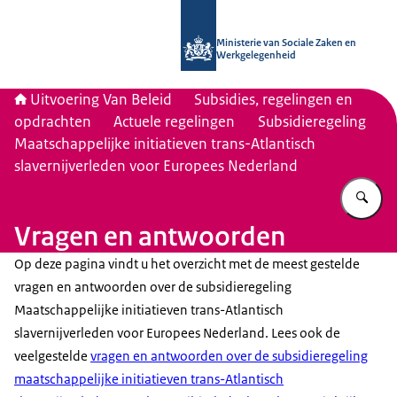
Naar de homepage van Uitvoering Va
Ministerie van Sociale Zaken en
Werkgelegenheid
Uitvoering Van Beleid
Subsidies, regelingen en
opdrachten
Actuele regelingen
Subsidieregeling
Maatschappelijke initiatieven trans-Atlantisch
slavernijverleden voor Europees Nederland
Vu
Vragen en antwoorden
Op deze pagina vindt u het overzicht met de meest gestelde
vragen en antwoorden over de subsidieregeling
Maatschappelijke initiatieven trans-Atlantisch
slavernijverleden voor Europees Nederland. Lees ook de
veelgestelde
vragen en antwoorden over de subsidieregeling
maatschappelijke initiatieven trans-Atlantisch