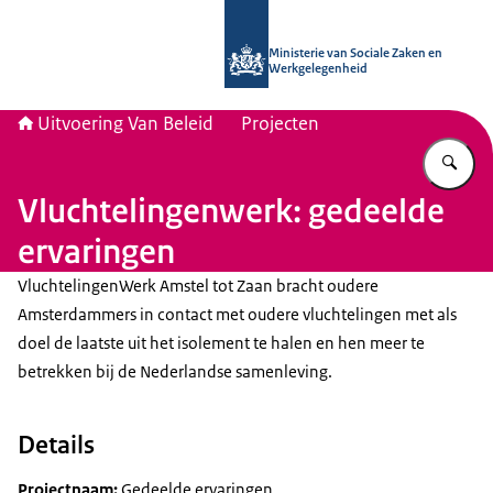
Naar de homepage van Uitvoering Va
Ministerie van Sociale Zaken en
Werkgelegenheid
Uitvoering Van Beleid
Projecten
Vu
Vluchtelingenwerk: gedeelde
ervaringen
VluchtelingenWerk Amstel tot Zaan bracht oudere
Amsterdammers in contact met oudere vluchtelingen met als
doel de laatste uit het isolement te halen en hen meer te
betrekken bij de Nederlandse samenleving.
Details
Projectnaam:
Gedeelde ervaringen