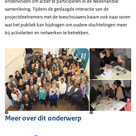
ondervinden om actief te participeren in de Nederlandse
samenleving. Tijdens de geslaagde interactie van de
projectdeelnemers met de toeschouwers kwam ook naar voren
wat het publiek kan bijdragen om oudere vluchtelingen meer
bij activiteiten en netwerken te betrekken.
Open de galerij in vergrot
Op
Op
©
©
©
Meer over dit onderwerp