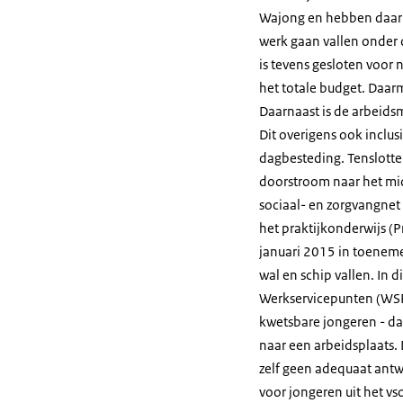
Wajong en hebben daarme
werk gaan vallen onder 
is tevens gesloten voor
het totale budget. Daa
Daarnaast is de arbeid
Dit overigens ook inclu
dagbesteding. Tenslotte
doorstroom naar het mid
sociaal- en zorgvangnet 
het praktijkonderwijs (
januari 2015 in toeneme
wal en schip vallen. In 
Werkservicepunten (WSP’
kwetsbare jongeren - daa
naar een arbeidsplaats. 
zelf geen adequaat antw
voor jongeren uit het vs