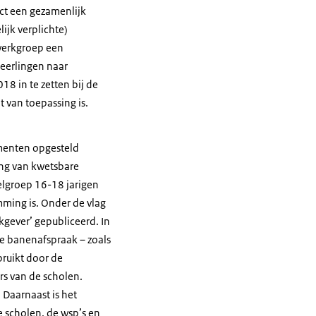
ct een gezamenlijk
ijk verplichte)
werkgroep een
leerlingen naar
8 in te zetten bij de
 van toepassing is.
umenten opgesteld
ing van kwetsbare
elgroep 16-18 jarigen
ming is. Onder de vlag
kgever’ gepubliceerd. In
 banenafspraak – zoals
bruikt door de
rs van de scholen.
 Daarnaast is het
e scholen, de wsp’s en