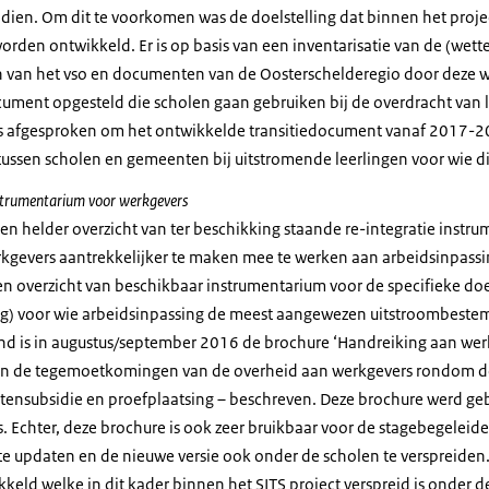
dien. Om dit te voorkomen was de doelstelling dat binnen het proje
rden ontwikkeld. Er is op basis van een inventarisatie van de (wettel
van het vso en documenten van de Oosterschelderegio door deze 
cument opgesteld die scholen gaan gebruiken bij de overdracht van 
 afgesproken om het ontwikkelde transitiedocument vanaf 2017-201
tussen scholen en gemeenten bij uitstromende leerlingen voor wie dit
instrumentarium voor werkgevers
een helder overzicht van ter beschikking staande re-integratie instr
kgevers aantrekkelijker te maken mee te werken aan arbeidsinpass
 een overzicht van beschikbaar instrumentarium voor de specifieke do
g) voor wie arbeidsinpassing de meest aangewezen uitstroombestem
and is in augustus/september 2016 de brochure ‘Handreiking aan wer
n de tegemoetkomingen van de overheid aan werkgevers rondom de
stensubsidie en proefplaatsing – beschreven. Deze brochure werd ge
 Echter, deze brochure is ook zeer bruikbaar voor de stagebegeleide
te updaten en de nieuwe versie ook onder de scholen te verspreiden.
eld welke in dit kader binnen het SITS project verspreid is onder d