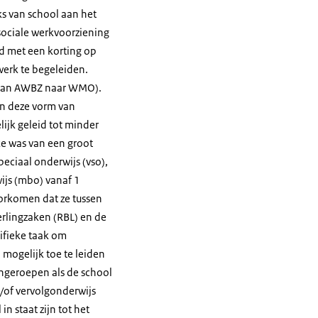
ks van school aan het
sociale werkvoorziening
rd met een korting op
erk te begeleiden.
 (van AWBZ naar WMO).
an deze vorm van
ijk geleid tot minder
e was van een groot
peciaal onderwijs (vso),
ijs (mbo) vanaf 1
orkomen dat ze tussen
erlingzaken (RBL) en de
ifieke taak om
 mogelijk toe te leiden
ingeroepen als de school
/of vervolgonderwijs
n staat zijn tot het