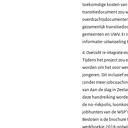
toekomstige kosten van 
transitiedocument zou wo
overdrachtsdocumenten 
gezamenlijk transitiedo
gemeenten en UWV. Er is
informatie-uitwisseling 
4. Overzicht re-integratie 
Tijdens het project zou 
worden om het voor wer
jongeren. Dit inclusief
(onder meer jobcoachin
van Aan de slag in Zeel
deze handreiking worde
de no-riskpolis, loonko
jobhunters van de WSP’s.
Besloten is de brochure 
werkboekje 2018 ontwikk