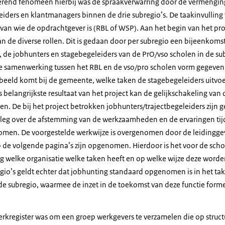
erend fenomeen hierbij was de spraakverwarring door de vermengin
eiders en klantmanagers binnen de drie subregio’s. De taakinvulling 
van wie de opdrachtgever is (RBL of WSP). Aan het begin van het proje
an de diverse rollen. Dit is gedaan door per subregio een bijeenkom
, de jobhunters en stagebegeleiders van de PrO/vso scholen in de su
de samenwerking tussen het RBL en de vso/pro scholen vorm gegeven
 beeld komt bij de gemeente, welke taken de stagebegeleiders uitvo
s belangrijkste resultaat van het project kan de gelijkschakeling van 
n. De bij het project betrokken jobhunters/trajectbegeleiders zijn 
rleg over de afstemming van de werkzaamheden en de ervaringen tij
omen. De voorgestelde werkwijze is overgenomen door de leiding
p de volgende pagina’s zijn opgenomen. Hierdoor is het voor de sch
g welke organisatie welke taken heeft en op welke wijze deze worden
egio’s geldt echter dat jobhunting standaard opgenomen is in het t
de subregio, waarmee de inzet in de toekomst van deze functie forme
rkregister was om een groep werkgevers te verzamelen die op structu