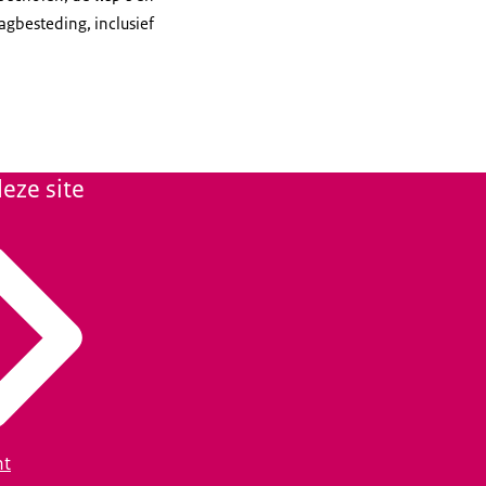
agbesteding, inclusief
eze site
ht