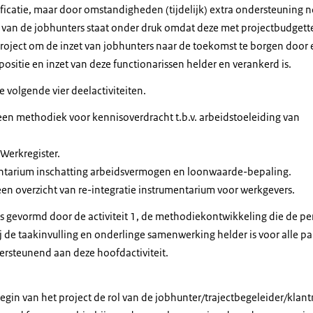
ificatie, maar door omstandigheden (tijdelijk) extra ondersteuning 
et van de jobhunters staat onder druk omdat deze met projectbudget
 project om de inzet van jobhunters naar de toekomst te borgen door
ositie en inzet van deze functionarissen helder en verankerd is.
e volgende vier deelactiviteiten.
en methodiek voor kennisoverdracht t.b.v. arbeidstoeleiding van
 Werkregister.
tarium inschatting arbeidsvermogen en loonwaarde-bepaling.
en overzicht van re-integratie instrumentarium voor werkgevers.
 is gevormd door de activiteit 1, de methodiekontwikkeling die de p
 de taakinvulling en onderlinge samenwerking helder is voor alle par
dersteunend aan deze hoofdactiviteit.
begin van het project de rol van de jobhunter/trajectbegeleider/kla