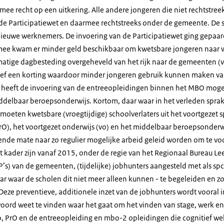
e recht op een uitkering. Alle andere jongeren die niet rechtstree
de Participatiewet en daarmee rechtstreeks onder de gemeente. De 
 nieuwe werknemers. De invoering van de Participatiewet ging gepaa
rmee kwam er minder geld beschikbaar om kwetsbare jongeren naar w
smatige dagbesteding overgeheveld van het rijk naar de gemeenten
sief een korting waardoor minder jongeren gebruik kunnen maken v
 heeft de invoering van de entreeopleidingen binnen het MBO mogel
delbaar beroepsonderwijs. Kortom, daar waar in het verleden sprak
moeten kwetsbare (vroegtijdige) schoolverlaters uit het voortgezet s
PrO), het voortgezet onderwijs (vo) en het middelbaar beroepsonderw
nde mate naar zo regulier mogelijke arbeid geleid worden om te vo
dit kader zijn vanaf 2015, onder de regie van het Regionaal Bureau Le
s) van de gemeenten, (tijdelijke) jobhunters aangesteld met als spc
r waar de scholen dit niet meer alleen kunnen - te begeleiden en zo
Deze preventieve, additionele inzet van de jobhunters wordt vooral 
oord weet te vinden waar het gaat om het vinden van stage, werk en
o, PrO en de entreeopleiding en mbo-2 opleidingen die cognitief wel i