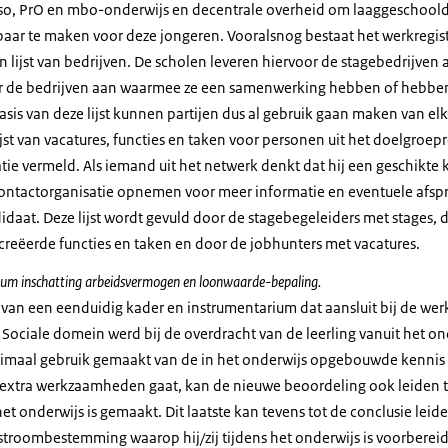
o, PrO en mbo-onderwijs en decentrale overheid om laaggeschoold 
r te maken voor deze jongeren. Vooralsnog bestaat het werkregist
en lijst van bedrijven. De scholen leveren hiervoor de stagebedrijven
or de bedrijven aan waarmee ze een samenwerking hebben of hebben
sis van deze lijst kunnen partijen dus al gebruik gaan maken van el
jst van vacatures, functies en taken voor personen uit het doelgroepre
tie vermeld. Als iemand uit het netwerk denkt dat hij een geschikte 
contactorganisatie opnemen voor meer informatie en eventuele afsp
daat. Deze lijst wordt gevuld door de stagebegeleiders met stages, d
creëerde functies en taken en door de jobhunters met vacatures.
ium inschatting arbeidsvermogen en loonwaarde-bepaling.
an een eenduidig kader en instrumentarium dat aansluit bij de wer
Sociale domein werd bij de overdracht van de leerling vanuit het on
imaal gebruik gemaakt van de in het onderwijs opgebouwde kennis 
m extra werkzaamheden gaat, kan de nieuwe beoordeling ook leiden 
het onderwijs is gemaakt. Dit laatste kan tevens tot de conclusie leid
stroombestemming waarop hij/zij tijdens het onderwijs is voorbereid