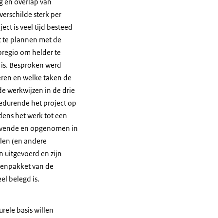
g en overlap van
verschilde sterk per
ct is veel tijd besteed
st te plannen met de
bregio om helder te
 is. Besproken werd
eren en welke taken de
de werkwijzen in de drie
gedurende het project op
dens het werk tot een
gevende en opgenomen in
olen (en andere
 uitgevoerd en zijn
akenpakket van de
el belegd is.
rele basis willen