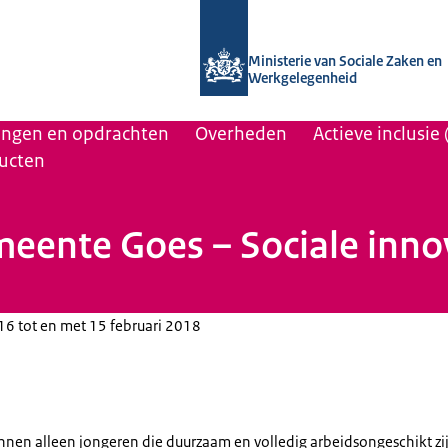
Naar de homepage van Uitvoering Va
Ministerie van Sociale Zaken en
Werkgelegenheid
lingen en opdrachten
Overheden
Actieve inclusie
ucten
ente Goes – Sociale innov
016 tot en met 15 februari 2018
nnen alleen jongeren die duurzaam en volledig arbeidsongeschikt zi