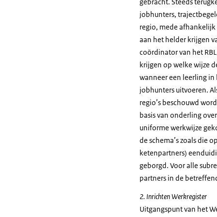
gebracht. Steeds terugk
jobhunters, trajectbegel
regio, mede afhankelijk 
aan het helder krijgen v
coördinator van het RBL
krijgen op welke wijze 
wanneer een leerling in
jobhunters uitvoeren. Al
regio’s beschouwd worde
basis van onderling ove
uniforme werkwijze gek
de schema’s zoals die o
ketenpartners) eenduidi
geborgd. Voor alle subr
partners in de betreffen
2. Inrichten Werkregister
Uitgangspunt van het We