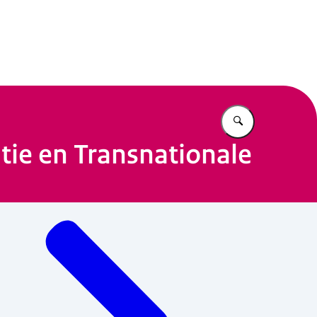
n Beleid
Vul in wat u z
atie en Transnationale