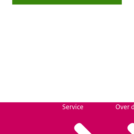
Service
Over d