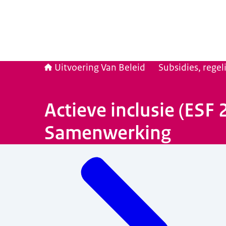
Uitvoering Van Beleid
Subsidies, rege
Actieve inclusie (ESF
Samenwerking
Menu