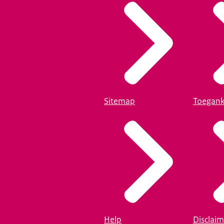
Sitemap
Toegank
Help
Disclaim