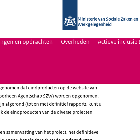
Naar de homepage van Uitvoering Va
Ministerie van Sociale Zaken en
Werkgelegenheid
lingen en opdrachten
Overheden
Actieve inclusie
opgenomen dat eindproducten op de website van
 (voorheen Agentschap SZW) worden opgenomen.
jn afgerond (tot en met definitief rapport), kunt u
k de eindproducten van de diverse projecten
 een samenvatting van het project, het definitieve