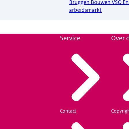
Bruggen Bouwen VSO En
arbeidsmarkt
Service
Over d
Contact
Copyrig