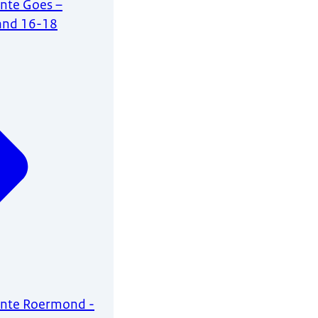
te Goes –
land 16-18
nte Roermond -