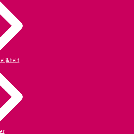
elijkheid
er