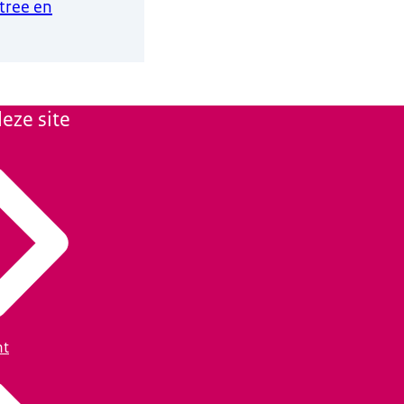
tree en
eze site
ht