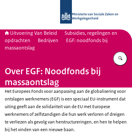
Naar de homepage van Uitvoering Va
Ministerie van Sociale Zaken en
Werkgelegenheid
Uitvoering Van Beleid
Subsidies, regelingen en
opdrachten
Bedrijven
EGF: noodfonds bij
massaontslag
Vu
Over EGF: Noodfonds bij
massaontslag
Het Europees Fonds voor aanpassing aan de globalisering voor
ontslagen werknemers (EGF) is een speciaal EU-instrument dat
uiting geeft aan de solidariteit van de EU met Europese
werknemers of zelfstandigen die hun werk verloren of dreigen
te verliezen als gevolg van herstructureringen, en hen te helpen
bij het vinden van een nieuwe baan.