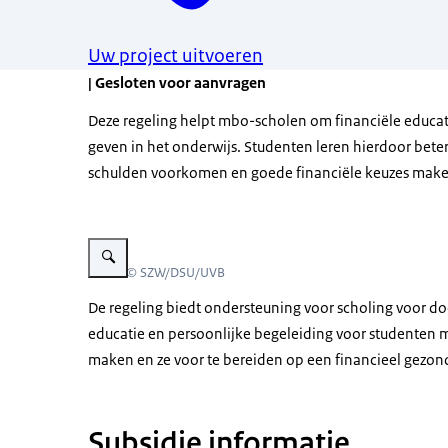
Uw project uitvoeren
| Gesloten voor aanvragen
Deze regeling helpt mbo-scholen om financiële educati
geven in het onderwijs. Studenten leren hierdoor bet
schulden voorkomen en goede financiële keuzes mak
Vergroot afbeelding Campagne beeld van vrouw in schoolsituat
Beeld: © SZW/DSU/UVB
De regeling biedt ondersteuning voor scholing voor d
educatie en persoonlijke begeleiding voor studenten me
maken en ze voor te bereiden op een financieel gezon
Subsidie informatie