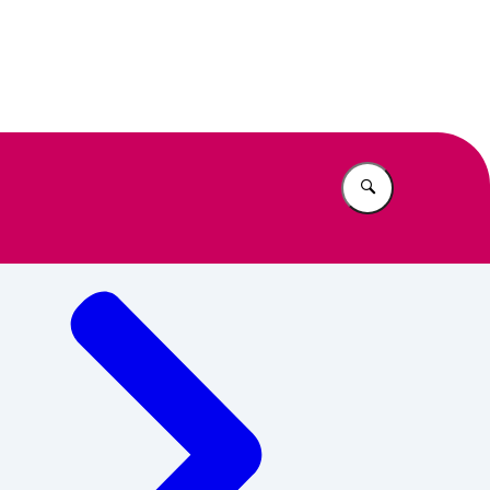
n Beleid
Vul in wat u z