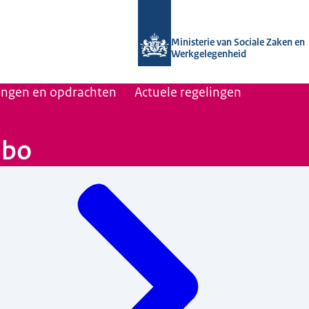
Naar de homepage van Uitvoering Va
Ministerie van Sociale Zaken en
Werkgelegenheid
lingen en opdrachten
Actuele regelingen
mbo