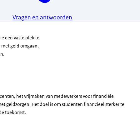
Vragen en antwoorden
e een vaste plek te
er met geld omgaan,
en.
ie die vinger opsteekt
ocenten, het vrijmaken van medewerkers voor financiële
t geldzorgen. Het doel is om studenten financieel sterker te
de toekomst.