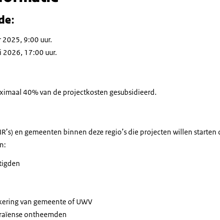
de
:
 2025, 9:00 uur.
 2026, 17:00 uur.
aximaal 40% van de projectkosten gesubsidieerd.
R’s) en gemeenten binnen deze regio’s die projecten willen starte
n:
tigden
tkering van gemeente of UWV
kraïense ontheemden