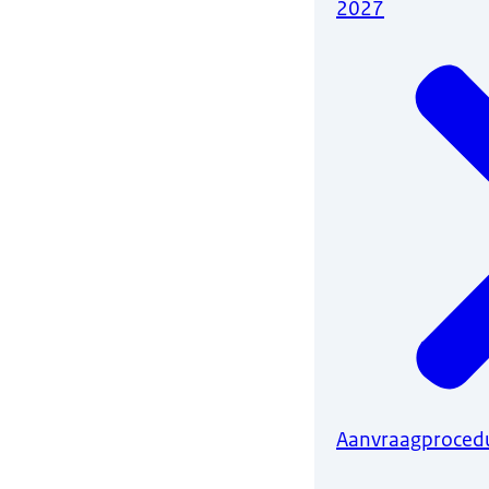
2027
Aanvraagprocedu