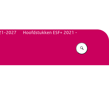
n Beleid
21-2027
Hoofdstukken ESF+ 2021 -
Vul in wat u z