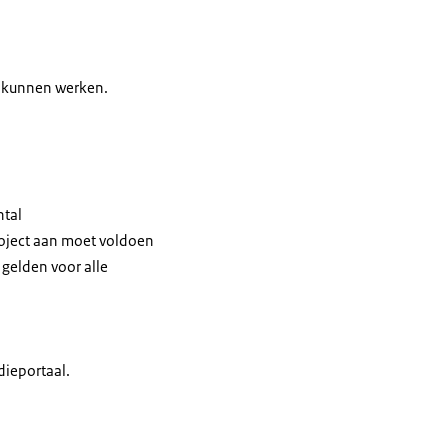
n kunnen werken.
ntal
roject aan moet voldoen
gelden voor alle
dieportaal.