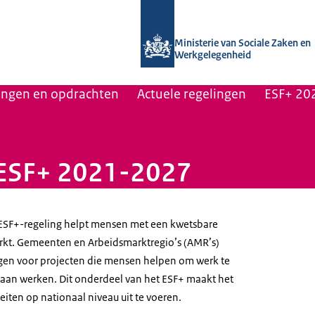
Naar de homepage van Uitvoering Va
Ministerie van Sociale Zaken en
Werkgelegenheid
lingen en opdrachten
Actuele regelingen
ESF+ 20
 ESF+ 2021-2027
 ESF+-regeling helpt mensen met een kwetsbare
rkt. Gemeenten en Arbeidsmarktregio’s (AMR’s)
gen voor projecten die mensen helpen om werk te
gaan werken. Dit onderdeel van het ESF+ maakt het
eiten op nationaal niveau uit te voeren.