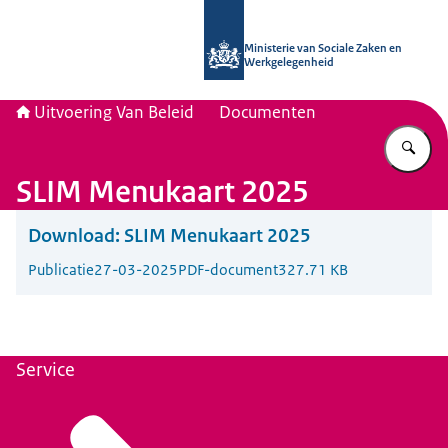
Naar de homepage van Uitvoering Va
Ministerie van Sociale Zaken en
Werkgelegenheid
Uitvoering Van Beleid
Documenten
Vu
SLIM Menukaart 2025
Download:
SLIM Menukaart 2025
Publicatie
27-03-2025
PDF-document
327.71 KB
Service