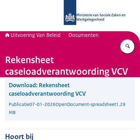
Naar de homepage van Uitvoering Va
Ministerie van Sociale Zaken en
Werkgelegenheid
Uitvoering Van Beleid
Documenten
Vu
Rekensheet
caseloadverantwoording VCV
Download:
Rekensheet
caseloadverantwoording VCV
Publicatie
07-01-2026
OpenDocument-spreadsheet
1.29
MB
Hoort bij