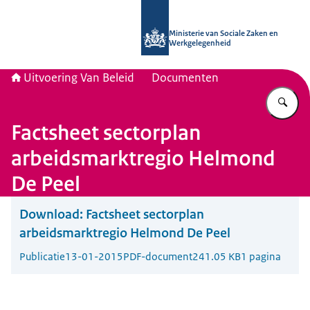
Naar de homepage van Uitvoering Va
Ministerie van Sociale Zaken en
Werkgelegenheid
Uitvoering Van Beleid
Documenten
Vu
Factsheet sectorplan
arbeidsmarktregio Helmond
De Peel
Download:
Factsheet sectorplan
arbeidsmarktregio Helmond De Peel
Publicatie
13-01-2015
PDF-document
241.05 KB
1 pagina