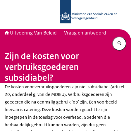
Naar de homepage van Uitvoering Va
Ministerie van Sociale Zaken en
Werkgelegenheid
Uitvoering Van Beleid
Vraag en antwoord
Vu
Zijn de kosten voor
verbruiksgoederen
subsidiabel?
De kosten voor verbruiksgoederen zijn niet subsidiabel (artikel
20, onderdeel g, van de MDIEU). Verbruiksgoederen zijn
goederen die na eenmalig gebruik ‘op’ zijn. Een voorbeeld
hiervan is catering. Deze kosten worden geacht te zijn
inbegrepen in de toeslag voor overhead. Goederen die
herhaaldelijk gebruikt kunnen worden, zijn dus geen