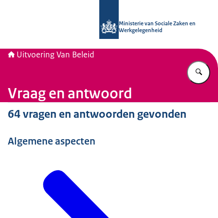
Naar de homepage van Uitvoering Va
Ministerie van Sociale Zaken en
Werkgelegenheid
Uitvoering Van Beleid
Vu
Vraag en antwoord
64 vragen en antwoorden gevonden
Algemene aspecten