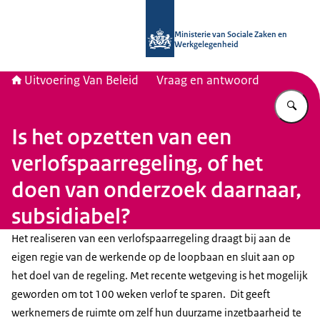
Naar de homepage van Uitvoering Va
Ministerie van Sociale Zaken en
Werkgelegenheid
Uitvoering Van Beleid
Vraag en antwoord
Vu
Is het opzetten van een
verlofspaarregeling, of het
doen van onderzoek daarnaar,
subsidiabel?
Het realiseren van een verlofspaarregeling draagt bij aan de
eigen regie van de werkende op de loopbaan en sluit aan op
het doel van de regeling. Met recente wetgeving is het mogelijk
geworden om tot 100 weken verlof te sparen. Dit geeft
werknemers de ruimte om zelf hun duurzame inzetbaarheid te