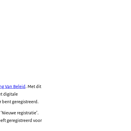
ing Van Beleid
. Met dit
t digitale
r bent geregistreerd.
 ‘Nieuwe registratie’.
eeft geregistreerd voor