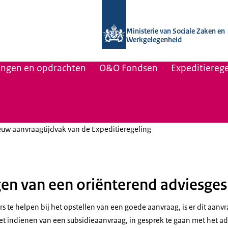
Naar de homepage van Uitvoering Va
Ministerie van Sociale Zaken en
Werkgelegenheid
lingen en opdrachten
O&O Fondsen
Expeditierege
euw aanvraagtijdvak van de Expeditieregeling
en van een oriënterend adviesge
 te helpen bij het opstellen van een goede aanvraag, is er dit aanv
t indienen van een subsidieaanvraag, in gesprek te gaan met het ad