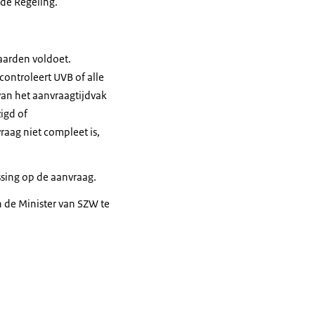
 de Regeling.
aarden voldoet.
controleert UVB of alle
van het aanvraagtijdvak
igd of
aag niet compleet is,
ssing op de aanvraag.
 de Minister van SZW te