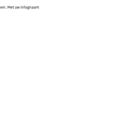
ienen. Met uw inlognaam