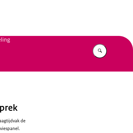
n Beleid
ling
Vul in wat u z
sprek
raagtijdvak de
viespanel.