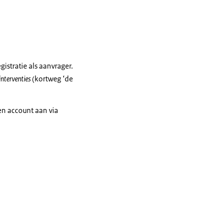
istratie als aanvrager.
nterventies
(kortweg ‘de
en account aan via