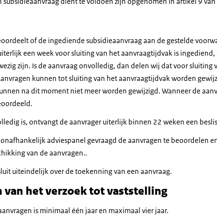
 subsidieaanvraag dient te voldoen zijn opgenomen in artikel 9 van
eoordeelt of de ingediende subsidieaanvraag aan de gestelde voorw
erlijk een week voor sluiting van het aanvraagtijdvak is ingediend, 
ig zijn. Is de aanvraag onvolledig, dan delen wij dat voor sluiting 
anvragen kunnen tot sluiting van het aanvraagtijdvak worden gewijz
unnen na dit moment niet meer worden gewijzigd. Wanneer de aanvr
eoordeeld.
ledig is, ontvangt de aanvrager uiterlijk binnen 22 weken een besli
n onafhankelijk adviespanel gevraagd de aanvragen te beoordelen en
chikking van de aanvragen..
luit uiteindelijk over de toekenning van een aanvraag.
 van het verzoek tot vaststelling
aanvragen is minimaal één jaar en maximaal vier jaar.