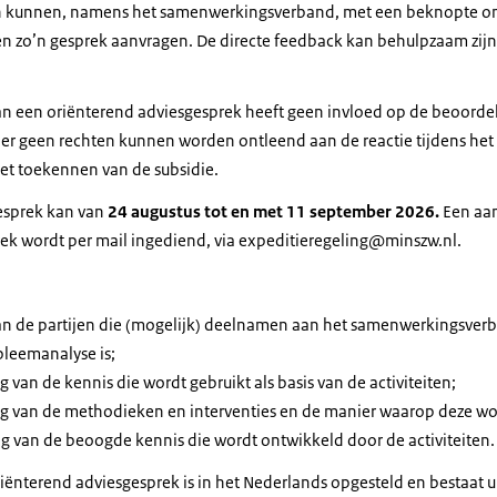
en kunnen, namens het samenwerkingsverband, met een beknopte om
n zo’n gesprek aanvragen. De directe feedback kan behulpzaam zijn 
van een oriënterend adviesgesprek heeft geen invloed op de beoordel
 er geen rechten kunnen worden ontleend aan de reactie tijdens het 
niet toekennen van de subsidie.
esprek kan van
24 augustus tot en met 11 september 2026.
Een aa
ek wordt per mail ingediend, via expeditieregeling@minszw.nl.
van de partijen die (mogelijk) deelnamen aan het samenwerkingsver
bleemanalyse is;
 van de kennis die wordt gebruikt als basis van de activiteiten;
ng van de methodieken en interventies en de manier waarop deze w
g van de beoogde kennis die wordt ontwikkeld door de activiteiten.
iënterend adviesgesprek is in het Nederlands opgesteld en bestaat u