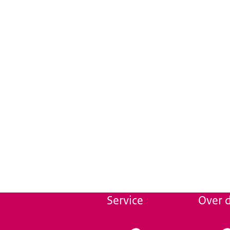
Service
Over d