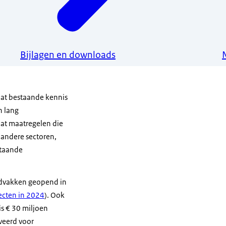
Bijlagen en downloads
dat bestaande kennis
n lang
dat maatregelen die
andere sectoren,
staande
ijdvakken geopend in
ecten in 2024
). Ook
is € 30 miljoen
rveerd voor