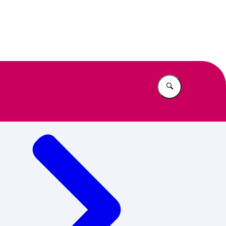
n Beleid
Vul in wat u z