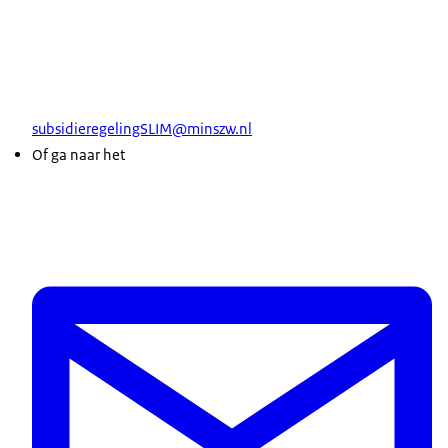
subsidieregelingSLIM@minszw.nl
Of ga naar het