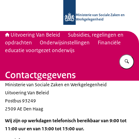
Naar de homepage van Uitvoering Va
Ministerie van Sociale Zaken en
Werkgelegenheid
Uitvoering Van Beleid
Subsidies, regelingen en
opdrachten
Onderwijsinstellingen
Financiële
educatie voortgezet onderwijs
Vu
Contactgegevens
Ministerie van Sociale Zaken en Werkgelegenheid
Uitvoering Van Beleid
Postbus 93249
2509 AE Den Haag
Wij zijn op werkdagen telefonisch bereikbaar van 9:00 tot
11:00 uur en van 13:00 tot 15:00 uur.