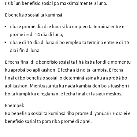
risibí un benefisio sosial pa maksimalmente 3 luna.
E benefisio sosial ta kuminsá:
riba e promé dia di e luna si bo empleo ta terminá entre e
promé i e di 14 dia di luna;
riba e di 15 dia di luna si bo empleo ta terminá entre e di 15
dia i fin di luna.
E fecha final di e benefisio sosial ta fihá kaba for di e momentu
ku aprobá bo aplikashon. E fecha aki no ta kambia. E fecha
final di bo benefisio sosial lo determiná asina ku a aprobá bo
aplikashon. Mientrastantu ku nada kambia den bo situashon i
bo ta kumpli ku e reglanan, e fecha final ei ta sigui meskos.
Ehèmpel:
Bo benefisio sosial ta kuminsá riba promé di yanüari? E ora ei e
benefisio sosial ta para riba promé di aprel.