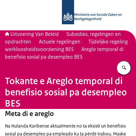
Naar de homepage van Uitvoering Va
Ministerie van Sociale Zaken en
Werkgelegenheid
Uitvoering Van Beleid
Subsidies, regelingen en
opdrachten
Actuele regelingen
Tijdelijke regeling
werkloosheidsvoorziening BES
Areglo temporal di
benefisio sosial pa desempleo BES
Vu
Tokante e Areglo temporal di
benefisio sosial pa desempleo
BES
Meta di e areglo
Na Hulanda Karibense aktualmente no ta eksistí un benefisio
sosial pa desempleo pa empleado ku ta pèrdè trabou. Maske