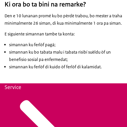
Ki ora bo ta bini na remarke?
Den e 10 lunanan promé ku bo pèrdè trabou, bo mester a traha
minimalmente 26 siman, di kua minimalmente 1 ora pa siman.
E siguiente simannan tambe ta konta:
simannan ku ferlòf pagá;
simannan ku bo tabata malu i tabata risibí suèldu òf un
benefisio sosial pa enfermedat;
simannan ku ferlòf di kuido òf ferlòf di kalamidat.
Service