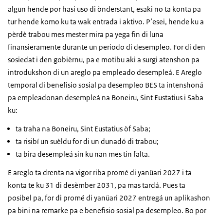
algun hende por hasi uso di ònderstant, esaki no ta konta pa
tur hende komo ku ta wak entrada i aktivo. P’esei, hende ku a
pèrdè trabou mes mester mira pa yega fin di luna
finansieramente durante un periodo di desempleo. For di den
sosiedat i den gobièrnu, pa e motibu aki a surgi atenshon pa
introdukshon di un areglo pa empleado desempleá. E Areglo
temporal di benefisio sosial pa desempleo BES ta intenshoná
pa empleadonan desempleá na Boneiru, Sint Eustatius i Saba
ku:
ta traha na Boneiru, Sint Eustatius òf Saba;
ta risibí un suèldu for di un dunadó di trabou;
ta bira desempleá sin ku nan mes tin falta.
E areglo ta drenta na vigor riba promé di yanüari 2027 i ta
konta te ku 31 di desèmber 2031, pa mas tardá. Pues ta
posibel pa, for di promé di yanüari 2027 entregá un aplikashon
pa bini na remarke pa e benefisio sosial pa desempleo. Bo por