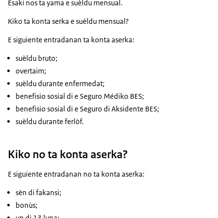
Esaki nos ta yama e suèldu mensual.
Kiko ta konta serka e suèldu mensual?
E siguiente entradanan ta konta aserka:
suèldu bruto;
overtaim;
suèldu durante enfermedat;
benefisio sosial di e Seguro Médiko BES;
benefisio sosial di e Seguro di Aksidente BES;
suèldu durante ferlòf.
Kiko no ta konta aserka?
E siguiente entradanan no ta konta aserka:
sèn di fakansi;
bonùs;
un di 13 luna;