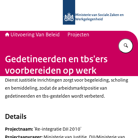
Naar de homepage van Uitvoering Va
Ministerie van Sociale Zaken en
Werkgelegenheid
Uitvoering Van Beleid
Projecten
Vu
Gedetineerden en tbs'ers
voorbereiden op werk
Dienst Justitiële Inrichtingen zorgt voor begeleiding, scholing
en bemiddeling, zodat de arbeidsmarktpositie van
gedetineerden en tbs-gestelden wordt verbeterd.
Details
Projectnaam:
'Re-integratie DJI 2010'
Projectaanvrager:
Ministerie van Justitie, DJI/Ministerie van