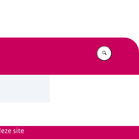
n Beleid
Vul in wat u z
eze site