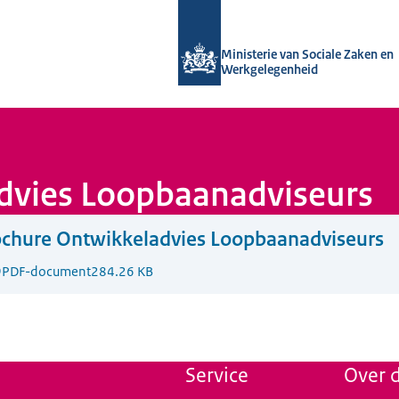
Naar de homepage van Uitvoering Va
Ministerie van Sociale Zaken en
Werkgelegenheid
dvies Loopbaanadviseurs
ochure Ontwikkeladvies Loopbaanadviseurs
9
PDF-document
284.26 KB
Service
Over d