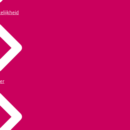
elijkheid
er