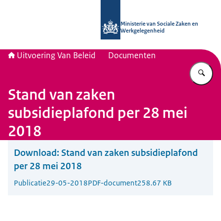
Naar de homepage van Uitvoering Va
Ministerie van Sociale Zaken en
Werkgelegenheid
Uitvoering Van Beleid
Documenten
Vu
Stand van zaken
subsidieplafond per 28 mei
2018
Download:
Stand van zaken subsidieplafond
per 28 mei 2018
Publicatie
29-05-2018
PDF-document
258.67 KB