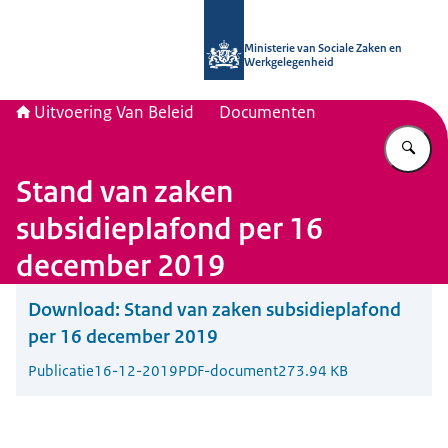
Naar de homepage van Uitvoering Va
Ministerie van Sociale Zaken en
Werkgelegenheid
Uitvoering Van Beleid
Documenten
Vu
Stand van zaken
subsidieplafond per 16
december 2019
Download:
Stand van zaken subsidieplafond
per 16 december 2019
Publicatie
16-12-2019
PDF-document
273.94 KB