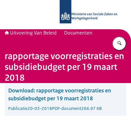
Naar de homepage van Uitvoering Va
Ministerie van Sociale Zaken en
Werkgelegenheid
Uitvoering Van Beleid
Documenten
Vu
rapportage voorregistraties en
subsidiebudget per 19 maart
2018
Download:
rapportage voorregistraties en
subsidiebudget per 19 maart 2018
Publicatie
20-03-2018
PDF-document
266.97 KB