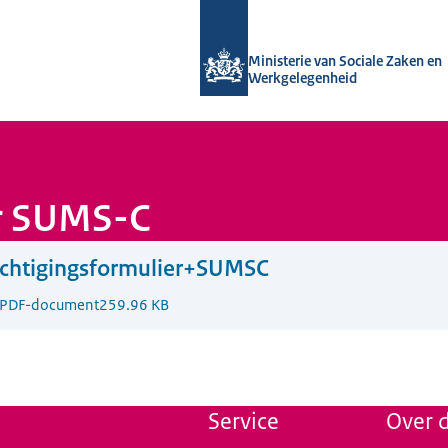
Naar de homepage van Uitvoering Va
Ministerie van Sociale Zaken en
Werkgelegenheid
r SUMS-C
chtigingsformulier+SUMSC
PDF-document
259.96 KB
Service
Over d