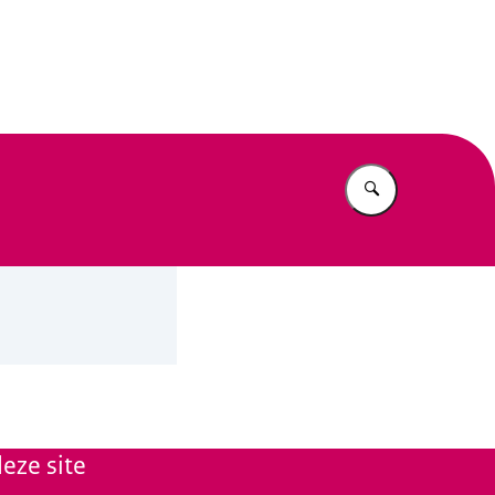
n Beleid
Vul in wat u z
eze site