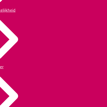
elijkheid
er