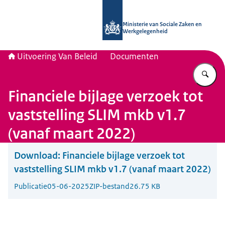
Naar de homepage van Uitvoering Va
Ministerie van Sociale Zaken en
Werkgelegenheid
Uitvoering Van Beleid
Documenten
Vu
Financiele bijlage verzoek tot
vaststelling SLIM mkb v1.7
(vanaf maart 2022)
Download:
Financiele bijlage verzoek tot
vaststelling SLIM mkb v1.7 (vanaf maart 2022)
Publicatie
05-06-2025
ZIP-bestand
26.75 KB