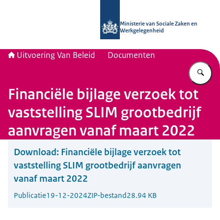
Naar de homepage van Uitvoering Va
Ministerie van Sociale Zaken en
Werkgelegenheid
Uitvoering Van Beleid
Documenten
Vu
Financiële bijlage verzoek tot
vaststelling SLIM grootbedrijf
aanvragen vanaf maart 2022
Download:
Financiële bijlage verzoek tot
vaststelling SLIM grootbedrijf aanvragen
vanaf maart 2022
Publicatie
19-12-2024
ZIP-bestand
28.94 KB