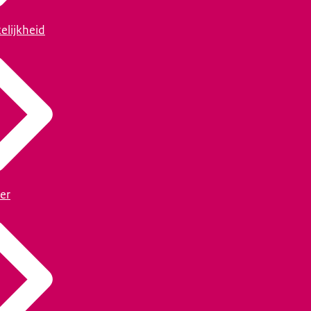
elijkheid
er