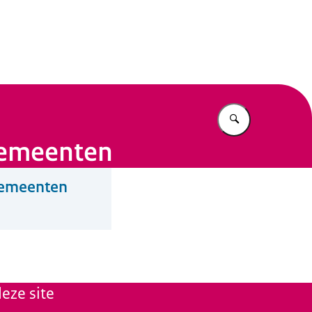
n Beleid
Vul in wat u z
mgemeenten
mgemeenten
eze site