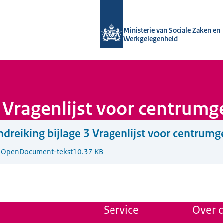
Naar de homepage van Uitvoering Va
Ministerie van Sociale Zaken en
Werkgelegenheid
3 Vragenlijst voor centru
dreiking bijlage 3 Vragenlijst voor centru
5
OpenDocument-tekst
10.37 KB
Service
Over d