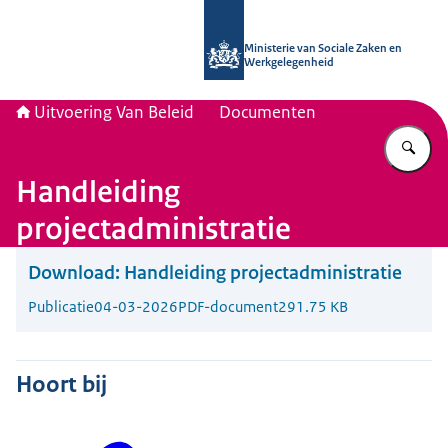
Naar de homepage van Uitvoering Va
Ministerie van Sociale Zaken en
Werkgelegenheid
Uitvoering Van Beleid
Documenten
Vu
Handleiding
projectadministratie
Download:
Handleiding projectadministratie
Publicatie
04-03-2026
PDF-document
291.75 KB
Hoort bij