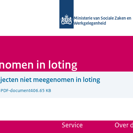
Naar de homepage van Uitvoering Va
Ministerie van Sociale Zaken en
Werkgelegenheid
nomen in loting
jecten niet meegenomen in loting
6
PDF-document
406.65 KB
Service
Over d