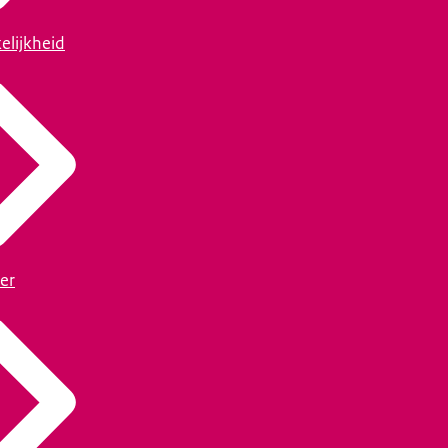
elijkheid
er