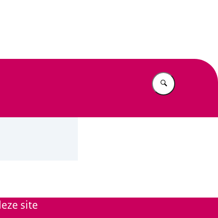
n Beleid
Vul in wat u z
eze site