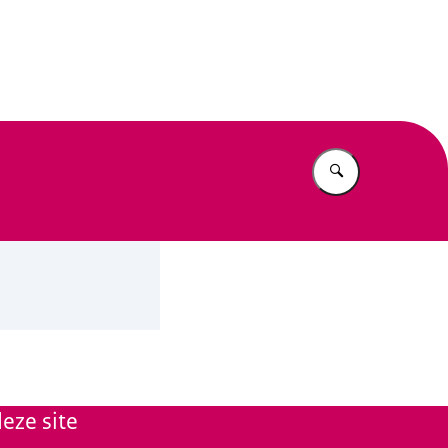
n Beleid
Vul in wat u z
eze site