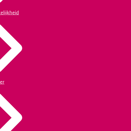
elijkheid
er