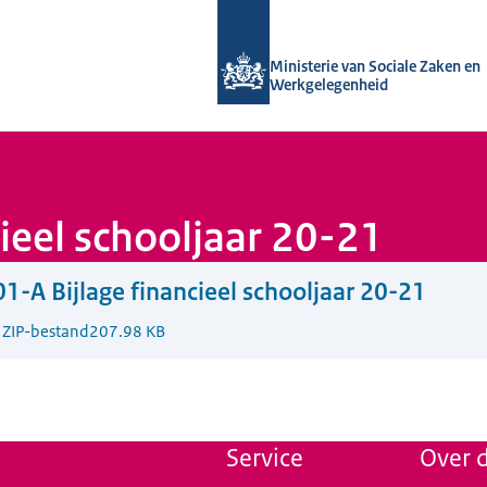
Naar de homepage van Uitvoering Va
Ministerie van Sociale Zaken en
Werkgelegenheid
ieel schooljaar 20-21
1-A Bijlage financieel schooljaar 20-21
1
ZIP-bestand
207.98 KB
Service
Over d