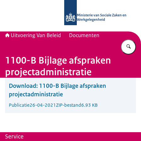
Naar de homepage van Uitvoering Va
Ministerie van Sociale Zaken en
Werkgelegenheid
Uitvoering Van Beleid
Documenten
Vu
1100-B Bijlage afspraken
projectadministratie
Download:
1100-B Bijlage afspraken
projectadministratie
Publicatie
26-04-2021
ZIP-bestand
6.93 KB
Service