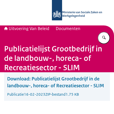
Naar de homepage van Uitvoering Va
Ministerie van Sociale Zaken en
Werkgelegenheid
Uitvoering Van Beleid
Documenten
Vu
Publicatielijst Grootbedrijf in
de landbouw-, horeca- of
Recreatiesector - SLIM
Download:
Publicatielijst Grootbedrijf in de
landbouw-, horeca- of Recreatiesector - SLIM
Publicatie
16-02-2023
ZIP-bestand
1.75 KB